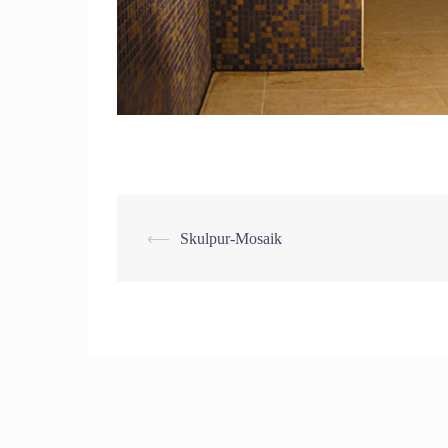
Beitrags-
⟵
Skulpur-Mosaik
Navigation