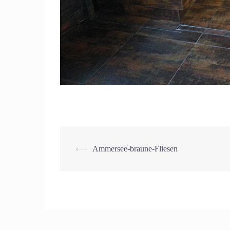
Beitrags-
⟵
Ammersee-braune-Fliesen
Navigation