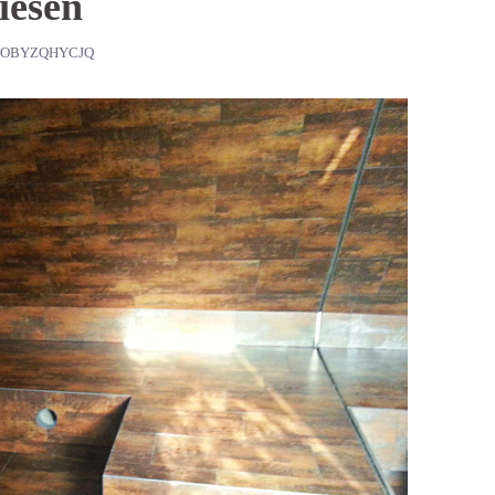
iesen
SOBYZQHYCJQ