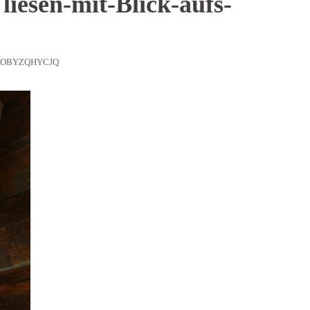
iesen-mit-Blick-aufs-
SOBYZQHYCJQ