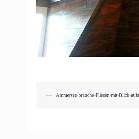
Beitrags-
⟵
Ammersee-brauche-Fliesen-mit-Blick-aufs
Navigation