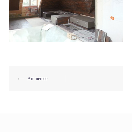
Beitrags-
⟵
Ammersee
Navigation